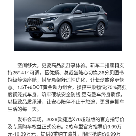
空间够大，更要高品质舒享体验。新车二排座椅支
持25°-41° 可调，葛优躺、总裁坐随心切换;36分贝图书
馆级静谧座舱，搭配悬架舒适性优化，让长途旅途更惬
意。1.5T+6DCT黄金动力组合，操控平顺畅快;75%高强
度钢笼式车身，筑牢硬核安全防线;更有整车终身质保，
以极致品质承诺，让安心陪伴不止于旅途，更贯穿拥车
生活的每一天。
发布会现场，2026款捷途X70超越版的官方指导价
及专属购车权益正式公布。2款车型官方指导价9.99万
元-10.39万元，提供3重购车豪礼，限时抢购价6.99万