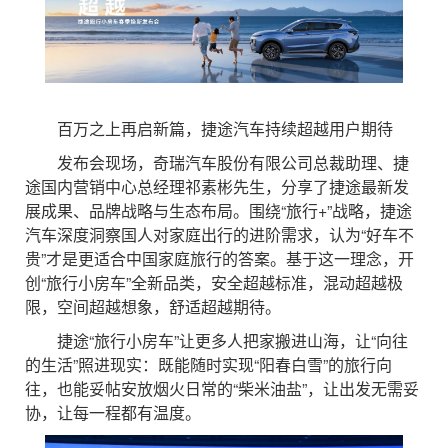
百万之上再启新篇，捷途汽车持续超越用户期待
发布会现场，奇瑞汽车股份有限公司总裁助理、捷
途国内营销中心总经理祁素彬先生，分享了捷途最新发
展成果、品牌战略与生态布局。围绕“旅行+”战略，捷途
汽车深度洞察国人对家庭出行的进阶需求，认为“好车不
贵”才是更适合中国家庭旅行的答案。基于这一理念，开
创“旅行小房车”全新品类，安全超越标准，混动超越极
限，空间超越想象，舒适超越期待。
捷途“旅行小房车”让更多人把家搬进山海，让“向往
的生活”照进现实：既能随时实现“阳春白雪”的旅行向
往，也能妥帖安放烟火日常的“柴米油盐”，让出发无需妥
协，让每一程都有温度。