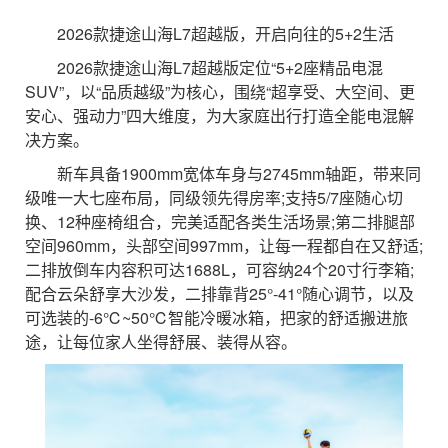
2026款捷途山海L7超越版，开启向往的5+2生活
2026款捷途山海L7超越版定位“5+2座精品电混
SUV”，以“品质越级”为核心，围绕“超享受、大空间、更
安心、强动力”四大维度，为大家庭出行打造全能电混解
决方案。
新车具备1900mm宽体车身与2745mm轴距，带来同
级唯一大七座布局，同级领先得房率;支持5/7座随心切
换、12种座椅组合，完美适配各类生活场景;第二排腿部
空间960mm，头部空间997mm，让每一程都自在又舒适;
二排放倒车内容积可达1688L，可容纳24个20寸行李箱;
配合云朵舒享大沙发，二排靠背25°-41°随心调节，以及
可选装的-6℃~50℃智能冷暖冰箱，把家的舒适搬进旅
途，让每位家人坐得舒展、装得从容。