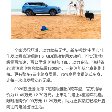
全家远行舒适，动力续航无忧。新车搭载“中国心”十
佳发动机奇瑞鲲鹏1.5TGDI混动专用发动机，可实现7秒
级零百加速，百公里馈电油耗5.18L，动力充沛、油耗省
心;满油满电综合续航超1300km，一箱油能从北京跑到上
海。更有整车+三电终身质保、75%高强度钢笼式车身，
让每一次出发都安心无虞。
2026款捷途山海L7超越版推出3款车型，官方指导
价为11.49万元-12.79万元，上市期间送上4重购车礼遇，
限时抢购价9.99万元-11.29万元，助力更多家庭轻松开启
向往的电混出行生活。