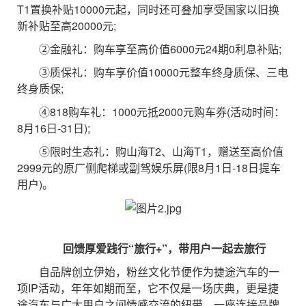
T1置换补贴10000元起，同时还可叠加享受国家以旧换
新补贴至高20000元;
②金融礼：购车享至高价值6000元24期0利息补贴;
③质保礼：购车享价值10000元整车终身质保、三电
终身质保;
④818购车礼：1000元抵2000元购车券(活动时间：
8月16日-31日);
⑤限时生态礼：购山海T2、山海T1，赠送至高价值
2999元的原厂侧爬梯或副驾娱乐屏(限8月1日-18日提车
用户)。
回馈厚爱践行“旅行+”，带用户一起去旅行
自品牌创立伊始，粉丝文化节便作为捷途汽车的一
项IP活动，年年如期而至，它不仅是一场庆典，更是捷
途汽车与广大用户之间情感交流的纽带，一座连接品牌