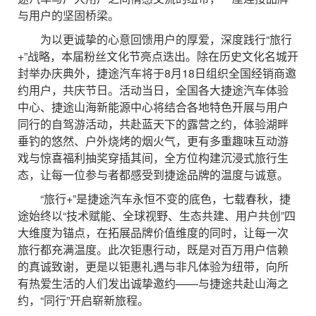
与用户的坚固桥梁。
为以更诚挚的心意回馈用户的厚爱，深度践行“旅行
+”战略，本届粉丝文化节亮点迭出。除在历史文化名城开
封举办庆典外，捷途汽车将于8月18日组织全国经销商邀
约用户，共庆节日。活动当日，全国各大捷途汽车体验
中心、捷途山海新能源中心将结合各地特色开展与用户
同行的自驾游活动，共赴蓝天下的露营之约，体验湖畔
垂钓的悠然、户外烧烤的烟火气，更有多重趣味互动游
戏与惊喜福利抽奖穿插其间，全方位构建沉浸式旅行生
态，让每一位参与者都感受到捷途品牌的温度与诚意。
“旅行+”是捷途汽车永恒不变的底色，七载春秋，捷
途始终以“技术赋能、全球视野、生态共建、用户共创”四
大维度为锚点，在拓展品牌价值维度的同时，让每一次
旅行都充满温度。此次钜惠行动，既是对百万用户信赖
的真诚致谢，更是以钜惠礼遇与非凡体验为纽带，向所
有热爱生活的人们发出诚挚邀约——与捷途共赴山海之
约，“同行”开启崭新旅程。