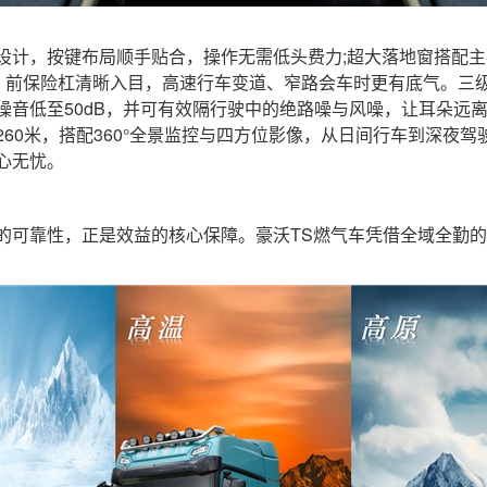
计，按键布局顺手贴合，操作无需低头费力;超大落地窗搭配主
轮钢圈、前保险杠清晰入目，高速行车变道、窄路会车时更有底气。三
音低至50dB，并可有效隔行驶中的绝路噪与风噪，让耳朵远离
260米，搭配360°全景监控与四方位影像，从日间行车到深夜
心无忧。
可靠性，正是效益的核心保障。豪沃TS燃气车凭借全域全勤的