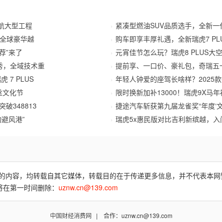
航大型工程
紧凑型燃油SUV品质选手，全新一代
全球豪华越
购车即享丰厚礼遇，全新瑞虎7 PLU
荐”来了
元宵佳节怎么玩？瑞虎8 PLUS
秀，全域技术重
提前享、一口价、豪礼包，奇瑞五
虎 7 PLUS
年轻人钟爱的座驾长啥样？2025
丝文化节
限时换新加补13000！瑞虎9X马年
破348813
捷途汽车斩获第九届龙雀奖“年度‘文
避风港”
瑞虎5x惠民版对比吉利新缤越，入
费)”的内容，均转载自其它媒体，转载目的在于传递更多信息，并不代表本
将在第一时间删除：
uznw.cn@139.com
中国财经消费网
| 合作：uznw.cn@139.com