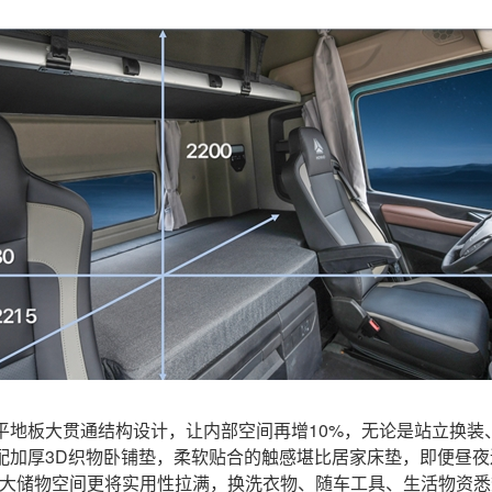
平地板大贯通结构设计，让内部空间再增10%，无论是站立换装
搭配加厚3D织物卧铺垫，柔软贴合的触感堪比居家床垫，即便昼
L超大储物空间更将实用性拉满，换洗衣物、随车工具、生活物资