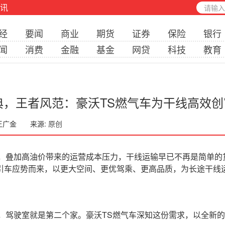
讯
经
要闻
商业
期货
证券
保险
银行
闻
消费
金融
基金
网贷
科技
教育
典，王者风范：豪沃TS燃气车为干线高效创
 王广金
来源:
原创
叠加高油价带来的运营成本压力，干线运输早已不再是简单的
气牵引车应势而来，以更大空间、更优驾乘、更高品质，为长途干
驾驶室就是第二个家。豪沃TS燃气车深知这份需求，以全新的