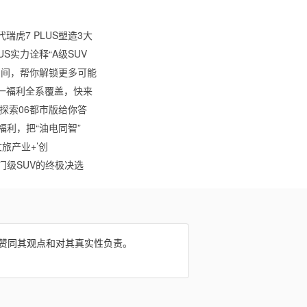
瑞虎7 PLUS塑造3大
S实力诠释“A级SUV
大空间，帮你解锁更多可能
一福利全系覆盖，快来
款探索06都市版给你答
福利，把“油电同智”
旅产业+’创
门级SUV的终极决选
网赞同其观点和对其真实性负责。