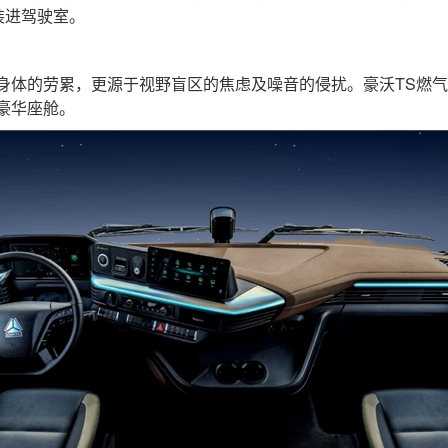
装进驾驶室。
体的劳累，更源于视野盲区的焦虑及噪音的侵扰。豪沃TS燃气
豪华座舱。