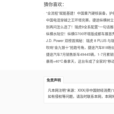
猜你喜欢：
“全流程”赋能基建！中国重汽硬核装备，护
中国电混穿越之王环塔完赛，捷途纵横树立
别再问怎么选了！瑞虎9全系配置“一句话推
纵横水陆空！纵横G700环塔版成都车展首
J.D. Power 双榜首揭秘：瑞虎 8 PLUS 与瑞
吹响“金九银十”抢跑号角，捷途汽车818粉
捷途汽车7月销售新车49445辆，1-7月累销突
暴雨+40℃桑拿天，这台车成了全家的“移动
免责声明
凡本网注明“来源：XXX(非中国财经消
如有侵权等问题，请及时联系本网，本网