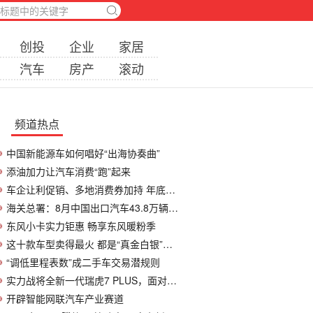
创投
企业
家居
汽车
房产
滚动
频道热点
中国新能源车如何唱好“出海协奏曲”
添油加力让汽车消费“跑”起来
车企让利促销、多地消费券加持 年底车市需
海关总署：8月中国出口汽车43.8万辆 同比增42
东风小卡实力钜惠 畅享东风暖粉季
这十款车型卖得最火 都是“真金白银”选出
“调低里程表数”成二手车交易潜规则
实力战将全新一代瑞虎7 PLUS，面对丰田锋兰达
开辟智能网联汽车产业赛道