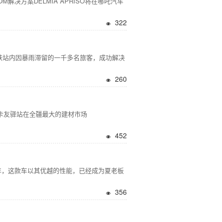
解决方案DELMIA APRISO将在哪吒汽车
322
高铁站内因暴雨滞留的一千多名旅客，成功解决
260
卡友驿站在全疆最大的建材市场
452
近半年，这款车以其优越的性能，已经成为夏老板
356