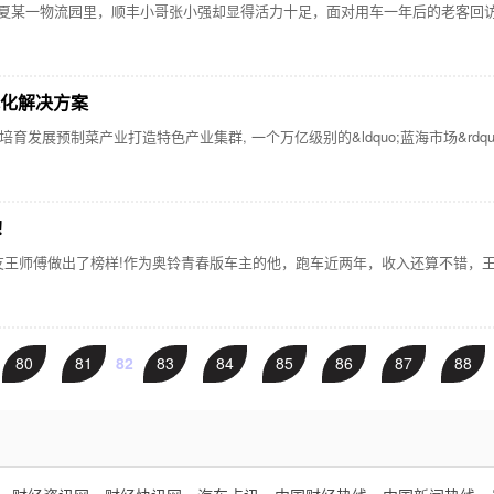
一物流园里，顺丰小哥张小强却显得活力十足，面对用车一年后的老客回访，他
体化解决方案
展预制菜产业打造特色产业集群, 一个万亿级别的&ldquo;蓝海市场&rdquo
！
傅做出了榜样!作为奥铃青春版车主的他，跑车近两年，收入还算不错，王师傅
80
81
82
83
84
85
86
87
88