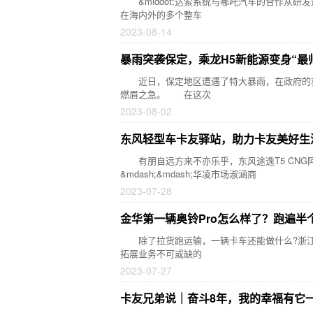
&middot;达索系统与哪吒汽车的合作从研发进
在海内外的多个整车
2023-08-14
暴雨突袭保定，乘龙H5新能源变身“最
近日，保定地区遭遇了特大暴雨，在政府的救援行
燃眉之急。 在这次
2023-08-02
东风轻型车卡友驿站，助力卡友美好生
有朋自远方来不亦乐乎，东风途逸T5 CNG
&mdash;&mdash;华凌市场淑涵商
2023-07-28
金华第一辆奥铃Pro怎么样了？跑遍半
除了拉货跑运输，一辆卡车还能做什么?浙江金华夏
拓展业务不可或缺的
2023-07-27
卡友兄弟说｜奋斗8年，我的幸福有它