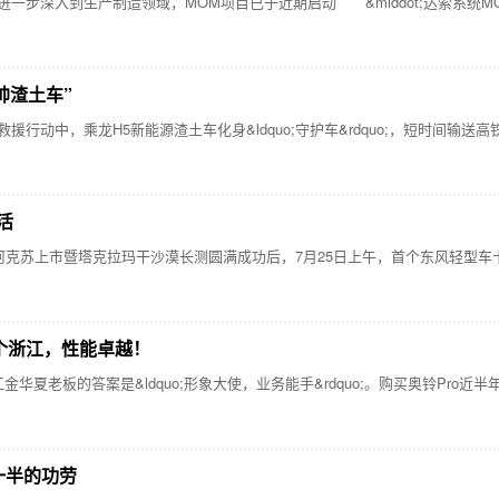
一步深入到生产制造领域，MOM项目已于近期启动 &middot;达索系统MOM
帅渣土车”
动中，乘龙H5新能源渣土车化身&ldquo;守护车&rdquo;，短时间输送
活
阿克苏上市暨塔克拉玛干沙漠长测圆满成功后，7月25日上午，首个东风轻型车
个浙江，性能卓越！
老板的答案是&ldquo;形象大使，业务能手&rdquo;。购买奥铃Pro
一半的功劳