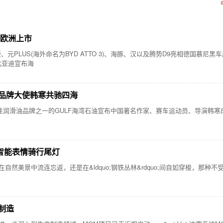
在欧洲上市
US(海外命名为BYD ATTO 3)、海豚、汉以及腾势D9亮相德国慕尼黑车展2023.8.
比亚迪宣布海
与品牌大使韩寒共驰四海
志性润滑油品牌之一的GULF海湾石油宣布中国著名作家、赛车运动员、导演韩寒
智能表情骑行尾灯
美景中流连忘返，还是在&ldquo;钢铁丛林&rdquo;间自如穿梭，那种
制造