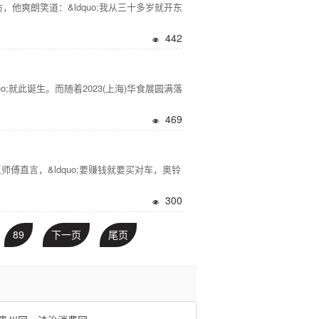
爽朗笑道：&ldquo;我从三十多岁就开东
442
;就此诞生。而随着2023(上海)华食展圆满落
469
直言，&ldquo;要赚钱就要买对车，奥铃
300
89
下一页
尾页