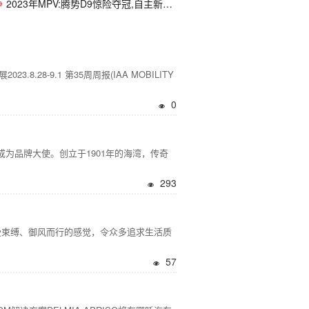
2023年MPV:腾势D9惊险夺冠,自主新能源崛起
28-9.1 第35周周报(IAA MOBILITY
0
成为品牌大使。创立于1901年的海湾，传奇
293
不受束缚、御风而行的感觉，令众多追求生活质
57