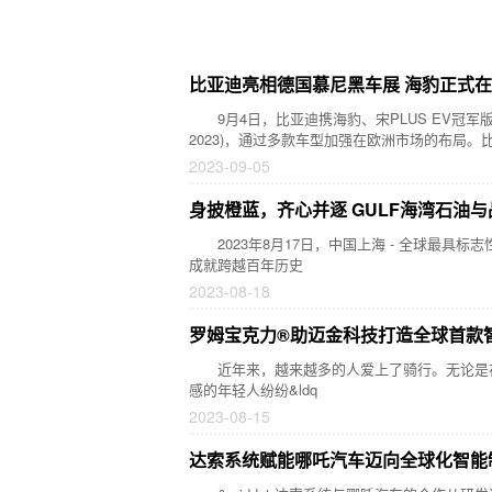
比亚迪亮相德国慕尼黑车展 海豹正式
9月4日，比亚迪携海豹、宋PLUS EV冠军版、元PL
2023)，通过多款车型加强在欧洲市场的布局。
2023-09-05
身披橙蓝，齐心并逐 GULF海湾石油
2023年8月17日，中国上海 - 全球最具标
成就跨越百年历史
2023-08-18
罗姆宝克力®助迈金科技打造全球首款
近年来，越来越多的人爱上了骑行。无论是在自然
感的年轻人纷纷&ldq
2023-08-15
达索系统赋能哪吒汽车迈向全球化智能