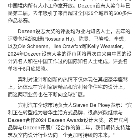
中国境内所有大小工作室开放。Dezeen设志大奖今年已
是第二届，去年吸引了来自超过全国35个城市的500多件
作品参赛。
Dezeen设志大奖的评委均为业内知名人士，去年的
评委包括胡如珊(Rossana Hu)、陈旻、马岩松、李想，
以及Ole Scheeren、Ilse Crawford和Kelly Wearstler。
2024年Dezeen设志大奖的评审团将再次由来自中国的设
计界名人和在中国工作过的国际知名人士组成，评委名
单将于6月底揭晓。
宾利对设计和创新的热情不仅体现在其超豪华座驾
上，还体现在宾利家居精品和宾利奢华住宅的设计上，
而这两项业务也在不断向全球扩展。
宾利汽车全球市场负责人Steven De Ploey表示：“宾
利正在转型成为奢华生活方式品牌，很高兴能继续与
Dezeen合作2024 Dezeen Awards设计大奖。这是宾利
品牌与Dezeen开展广泛合作的第二年，我们期待支持建
筑及室内设计行业迈向一个更加可持续的未来。”