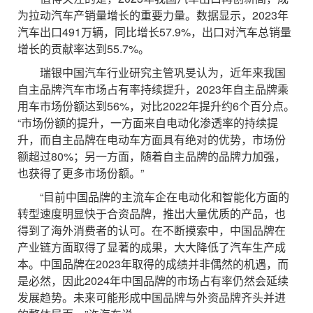
为拉动汽车产销量增长的重要力量。数据显示，2023年
汽车出口491万辆，同比增长57.9%，出口对汽车总销量
增长的贡献率达到55.7%。
瑞银中国汽车行业研究主管巩旻认为，近年来我国
自主品牌汽车市场占有率持续提升，2023年自主品牌乘
用车市场份额达到56%，对比2022年提升约6个百分点。
“市场份额的提升，一方面来自电动化渗透率的持续提
升，而自主品牌在电动车方面具有绝对的优势，市场份
额超过80%；另一方面，随着自主品牌的品牌力加强，
也获得了更多市场份额。”
“目前中国品牌的主流车企在电动化和智能化方面的
转型速度明显快于合资品牌，推出大量优质的产品，也
得到了海外消费者的认可。在不断摸索中，中国品牌在
产业链方面取得了显著的成果，大大降低了汽车生产成
本。中国品牌在2023年取得的成绩并非偶然的机遇，而
是必然，因此2024年中国品牌的市场占有率仍然会延续
发展趋势。未来可能形成中国品牌与外资品牌齐头并进