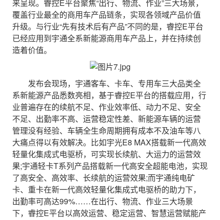
来呈现。睿控E平台聚焦“出行、物流、作业”三大场景，
覆盖行业最全的商用车产品链条，实现各领域产品价值
升级。与行业“先有技术后有产品”不同的是，睿控E平台
已经应用到宇通全系新能源商用车产品上，并在持续创
造着价值。
发布会现场，宇通客车、卡车、专用车三大品类全
系新能源产品悉数亮相，基于睿控E平台的搭载应用，行
业普遍存在的续航不足、作业效率低、动力不足、安全
不足、出勤率不高、运营稳定性差、新能源车辆的运营
管理没有经验、车辆全生命周期拥有成本不及油车等八
大痛点得以有效解决。比如宇光E8 MAX搭载新一代高效
轻量化集成式电驱桥，可实现长续航、大运力的运营效
果;宇通轻卡T系列产品搭载新一代高安全超能电池，实现
了高安全、高效率、长续航的运营效果;而宇通纯电矿
卡、重卡在新一代高效轻量化集成式电驱桥的助力下，
出勤率可高达99%……在出行、物流、作业三大场景
下，睿控E平台以高效运营、稳定运营、智慧运营赋能产