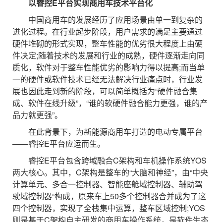
以睿控E平台实现商用车技术平台化
中国商用车的发展经历了应用场景由单一到复杂的
进化过程。在行业起步阶段，用户需求的满足主要通过
硬件堆砌的形式实现，整车性能的优劣很大程度上由硬
件决定;随着技术的发展和行业的成熟，硬件逐渐走向同
质化，软件对于整车性能优劣的影响力得以提高;而当单
一的硬件或软件技术已经无法解决行业痛点时，行业发
展也因此走到新的阶段，可以简单概括为“硬件融合集
成、软件在线升级”，“谁的软硬件融合能力更强，谁的产
品力就更强”。
在此背景下，为新能源商用车打造的电动专属平台
——睿控E平台应运而生。
睿控E平台包含跨域融合C架构和车机操作系统YOS
两大核心。其中，C架构是整车的“大脑和神经”，由“中央
计算单元、多合一控制器、智能座舱域控制器、辅助驾
驶域控制器“构成，原来车上50多个控制器合并成为了这
四个控制器，实现了全栈集中运算，整车区域控制;YOS
则是基于C架构自主研发的商用车操作系统，是软件生态