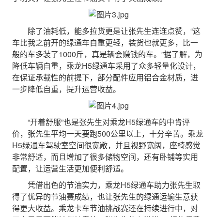
除了油耗低，能多拉货更是让张先生连连点赞，“这
车比我之前开的绿通车自重更轻，装货也就更多，比一
般的车多装了1000斤，真是辆会赚钱的车。”据了解，为
降低车辆自重，乘龙H5绿通车采用了众多轻量化设计，
在保证承载性的前提下，部分配件应用铝合金材质，进
一步降低自重，提升运营收益。
“开着舒服”也是张先生对乘龙H5绿通车的中肯评
价，张先生平均一天要跑500公里以上，十分辛苦。乘龙
H5绿通车驾驶室空间很宽敞，并且视野宽阔，座椅感觉
非常舒适，而且增加了很多储物空间，还有卧铺等实用
配置，让运营生活更加便利舒适。
凭借出色的节油实力，乘龙H5绿通车助力张先生取
得了优异的节油赛成绩，也让张先生的绿通运输生意获
得更大收益。乘龙卡车节油挑战赛还在持续进行中，对