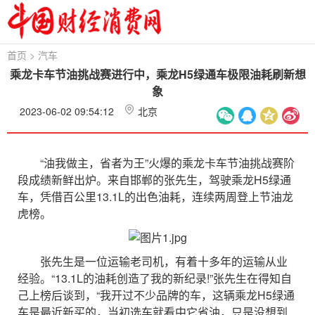
首页
>
汽车
乘龙卡车节油挑战赛进行中，乘龙H5绿通车极限油耗刷新想
象
2023-06-02 09:54:12
北京
“油我做主，省者为王”火爆的乘龙卡车节油挑战赛阶
段成绩新鲜出炉。来自邯郸的张先生，驾驶乘龙H5绿通
车，凭借百公里13.1L的出色油耗，连续两周登上节油龙
虎榜。
张先生是一位运输老司机，有着十多年的运输从业
经验。“13.1L的油耗创造了我的新纪录!”张先生在得知自
己上榜后谈到，“我开过不少品牌的车，这辆乘龙H5绿通
车是最近新买的，当初选车就看中它省油，只是没想到