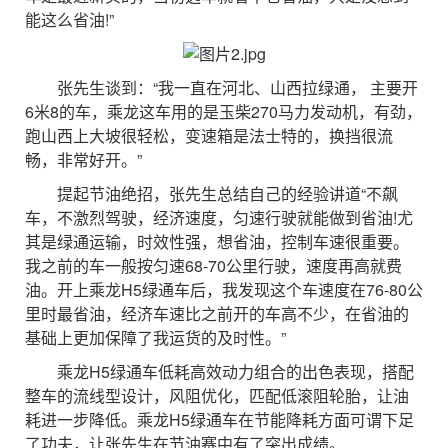
能这么省油!”
张先生谈到：“我一直在河北、山西拉绿通， 主要开
6米8的车，乘龙这车用的是玉柴270马力发动机，有劲，
跑山西上大坡很轻松，变速箱是法士特的，换挡很流
畅，非常好开。”
提起节油绝招，张先生总结自己的经验讲道“不飙
车，不激烈驾驶，经济速度，匀速行驶就能做到省油!尤
其是绿通运输，时效性强，想省油，控制车速很重要。
我之前的车一般按匀速68-70公里行驶，速度再高就费
油。开上乘龙H5绿通车后，我发现这个车速度在76-80公
里时最省油，经济车速比之前开的车高不少，在省油的
基础上更加保障了我运货的及时性。”
乘龙H5绿通车低耗高效动力组合的出色表现，搭配
整车的流线型设计，风阻优化，匹配低滚阻轮胎，让油
耗进一步降低。乘龙H5绿通车在节能降耗方面可谓下足
了功夫，让张先生在节油赛中有了突出成绩。