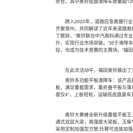
余台，其中奥铃底盘清障车数量超120
跨入2023年，道路应急救援行业
齐聚常州，共同解读了近年来道路救
了致辞，“奥铃联合中汽高科通过专业
升，实现行业市场突破。”对于清障
段，也成为技术竞赛的主赛场。”福
在此次活动中，福田奥铃展出了多
奥铃多功能平板清障车：该产品搭载福田
板，满足重载需求，集折叠平板与落
度仅4°，上板轻松，运输低底盘豪车
奥铃大黄蜂全新升级重载平板王：拖
通式双层大梁，高强度大梁板，玉柴YC
采用定制加强型方管;托臂可选装加