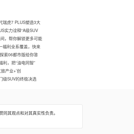
瑞虎7 PLUS塑造3大
S实力诠释“A级SUV
大空间，帮你解锁更多可能
一福利全系覆盖，快来
款探索06都市版给你答
福利，把“油电同智”
旅产业+’创
门级SUV的终极决选
网赞同其观点和对其真实性负责。