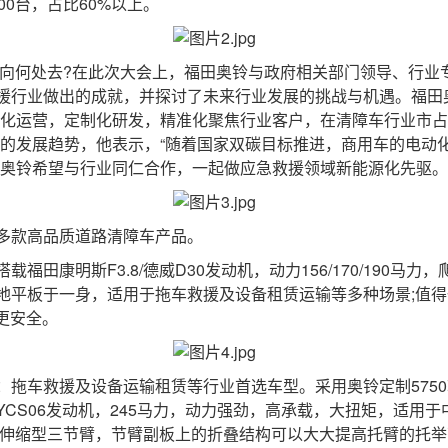
0台，占比60%以上。
向何处去?在此次大会上，福田奥铃与政府相关部门领导、行业
援行业做出的成就，并探讨了未来行业发展的挑战与机遇。福田
化运营，定制化研发，精准化聚焦行业客户，在清障车行业市占率
车的发展趋势，他表示，“随着国家双碳目标推进，商用车的电动
田奥铃希望与行业同仁合作，一起做应急救援领域新能源化先驱。
款高品质道路清障车产品。
康明斯F3.8/德威D30发动机，动力156/170/190马力，
地平板于一身，适用于拖车救援及设备租赁运输等多种场景;值
更安全。
车救援及设备运输租赁等行业首选车型。采用奥铃定制5750
S06发动机，245马力，动力强劲，高承载，大扭矩，适用于中
强伸缩型三节臂，节臂副板上的折叠结构可以大大提高托臂的托