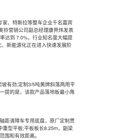
专家、特斯拉等整车企业千名嘉宾
奥铃营销公司副总经理康界炜发表
达到 7.0%，行业知名度大幅提
化、新能源化正在进入快速发展阶
爬坡有劲;定制3/5吨黄牌斜落两用平
得一提的是，该款产品落地板最小角
轴距清障车专用底盘，原厂定制贯
重型平板;平板板长8.25m，副梁
举范围和有效距离。