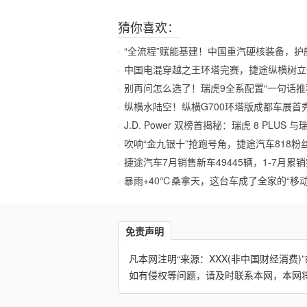
猜你喜欢：
“全流程”赋能基建！中国重汽硬核装备，护
中国电混穿越之王环塔完赛，捷途纵横树立
别再问怎么选了！瑞虎9全系配置“一句话推
纵横水陆空！纵横G700环塔版成都车展首
J.D. Power 双榜首揭秘：瑞虎 8 PLUS 与瑞
吹响“金九银十”抢跑号角，捷途汽车818粉
捷途汽车7月销售新车49445辆，1-7月累销突
暴雨+40℃桑拿天，这台车成了全家的“移动
免责声明
凡本网注明“来源：XXX(非中国财经消
如有侵权等问题，请及时联系本网，本网