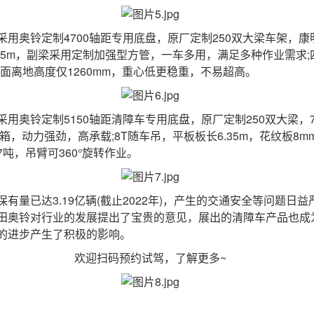
铃定制4700轴距专用底盘，原厂定制250双大梁车架，康明斯
5.65m，副梁采用定制加强型方管，一车多用，满足多种作业需求
板面离地高度仅1260mm，重心低更稳重，不易超高。
铃定制5150轴距清障车专用底盘，原厂定制250双大梁，70
箱，动力强劲，高承载;8T随车吊，平板板长6.35m，花纹板8
吨，吊臂可360°旋转作业。
已达3.19亿辆(截止2022年)，产生的交通安全等问题日
田奥铃对行业的发展提出了宝贵的意见，展出的清障车产品也成
的进步产生了积极的影响。
欢迎扫码预约试驾，了解更多~