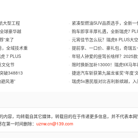
航大型工程
紧凑型燃油SUV品质选手，全新一代
全球豪华越
购车即享丰厚礼遇，全新瑞虎7 PLU
荐”来了
元宵佳节怎么玩？瑞虎8 PLUS
秀，全域技术重
提前享、一口价、豪礼包，奇瑞五
虎 7 PLUS
年轻人钟爱的座驾长啥样？2025
丝文化节
限时换新加补13000！瑞虎9X马年
破348813
捷途汽车斩获第九届龙雀奖“年度‘文
避风港”
瑞虎5x惠民版对比吉利新缤越，入
费)”的内容，均转载自其它媒体，转载目的在于传递更多信息，并不代表本
将在第一时间删除：
uznw.cn@139.com